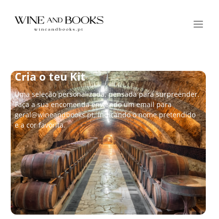
Cria o teu Kit
Uma seleção personalizada, pensada para surpreender.
Faça a sua encomenda enviando um email para
geral@wineandbooks.pt
, indicando o nome pretendido
e a cor favorita.