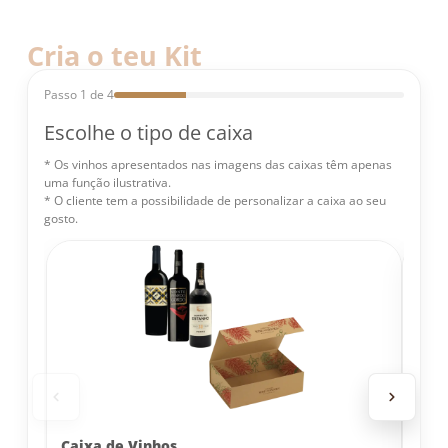
Cria o teu Kit
Passo 1 de 4
Escolhe o tipo de caixa
* Os vinhos apresentados nas imagens das caixas têm apenas
uma função ilustrativa.
* O cliente tem a possibilidade de personalizar a caixa ao seu
gosto.
Caixa de Vinhos
Cai