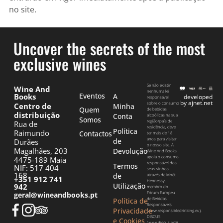
no site.
Uncover the secrets of the most
exclusive wines
Se não existir
Wine And
nenhuma lei
Eventos
Books
A
developed
responsável
by ajnet.net
sobre o consumo
Centro de
Minha
Quem
de bebidas
distribuição
Conta
alcoólicas na sua
Somos
região/país de
Rua de
residência, deve
Política
Raimundo
Contactos
ter mais de 18
anos para visitar
de
Durães
o nosso site. A
Magalhães, 203
Devolução
Wine And Books
apoia o consumo
4475-189 Maia
responsável dos
Termos
NIF: 517 404
seus vinhos
168
de
através de Moët
+351 912 741
Hennessy,
Utilização
942
membro do
Fórum Europeu
geral@wineandbooks.pt
de Bebidas
Política de
Responsáveis
Privacidade
(www.responsibledrinking.eu),
DISCUS
e Cookies
(www.discus.org),