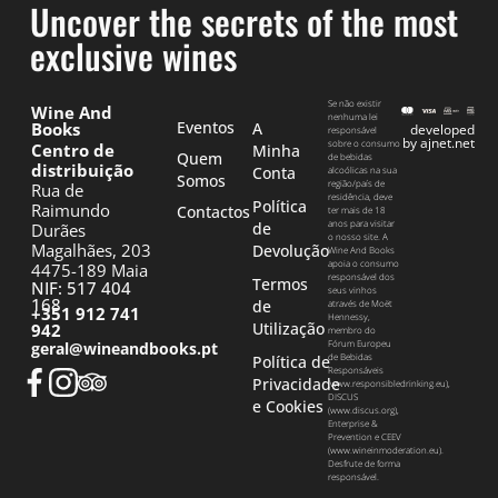
Uncover the secrets of the most
exclusive wines
Se não existir
Wine And
nenhuma lei
Eventos
Books
A
developed
responsável
by ajnet.net
sobre o consumo
Centro de
Minha
Quem
de bebidas
distribuição
Conta
alcoólicas na sua
Somos
região/país de
Rua de
residência, deve
Política
Raimundo
Contactos
ter mais de 18
anos para visitar
de
Durães
o nosso site. A
Magalhães, 203
Devolução
Wine And Books
apoia o consumo
4475-189 Maia
responsável dos
Termos
NIF: 517 404
seus vinhos
168
de
através de Moët
+351 912 741
Hennessy,
Utilização
942
membro do
Fórum Europeu
geral@wineandbooks.pt
de Bebidas
Política de
Responsáveis
Privacidade
(www.responsibledrinking.eu),
DISCUS
e Cookies
(www.discus.org),
Enterprise &
Prevention e CEEV
(www.wineinmoderation.eu).
Desfrute de forma
responsável.